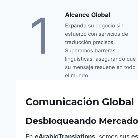
1
Alcance Global
Expanda su negocio sin
esfuerzo con servicios de
traducción precisos.
Superamos barreras
lingüísticas, asegurando que
su mensaje resuene en todo
el mundo.
Comunicación Global D
Desbloqueando Mercados 
En
eArabicTranslations
, somos sus
es