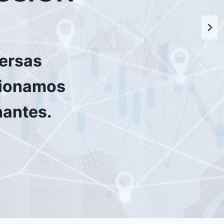
versas
rcionamos
nantes.