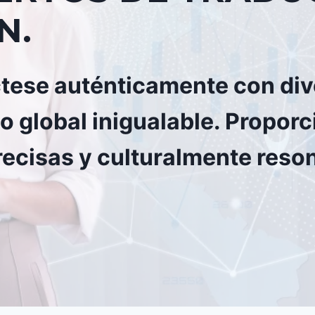
N.
ctese auténticamente con di
to global inigualable. Propo
recisas y culturalmente reso