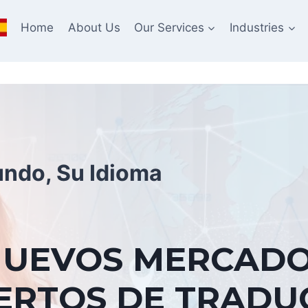
Home
About Us
Our Services
Industries
undo, Su Idioma
NUEVOS MERCADO
PERTOS DE TRADU