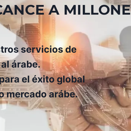
CANCE A MILLONE
ros servicios de
 al árabe.
ara el éxito global
so mercado arábe.